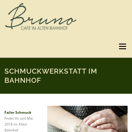
Zum
Inhalt
springen
Menü
SPEISEKARTE
GUTSCHEINE
BILDER
SCHMUCKWERKSTATT IM
BAHNHOF
3D-RUNDGANG
ANFAHRT
KONTAKT
Failer Schmuck
IMPRESSUM & DATENSCHUTZ
findet ihr seit Mai
2018 im Alten
Bahnhof