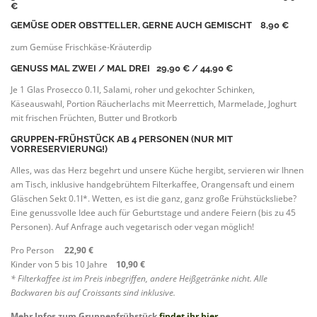
€
GEMÜSE ODER OBSTTELLER, GERNE AUCH GEMISCHT
8,90 €
zum Gemüse Frischkäse-Kräuterdip
GENUSS MAL ZWEI
/ MAL DREI
29,90 € / 44,90 €
Je 1 Glas Prosecco 0.1l, Salami, roher und gekochter Schinken,
Käseauswahl, Portion Räucherlachs mit Meerrettich, Marmelade, Joghurt
mit frischen Früchten, Butter und Brotkorb
GRUPPEN-FRÜHSTÜCK AB 4 PERSONEN (NUR MIT
VORRESERVIERUNG!)
Alles, was das Herz begehrt und unsere Küche hergibt, servieren wir Ihnen
am Tisch, inklusive handgebrühtem Filterkaffee, Orangensaft und einem
Gläschen Sekt 0.1l*. Wetten, es ist die ganz, ganz große Frühstücksliebe?
Eine genussvolle Idee auch für Geburtstage und andere Feiern (bis zu 45
Personen). Auf Anfrage auch vegetarisch oder vegan möglich!
Pro Person
22,90 €
Kinder von 5 bis 10 Jahre
10,90 €
* Filterkaffee ist im Preis inbegriffen, andere Heißgetränke nicht. Alle
Backwaren bis auf Croissants sind inklusive.
Mehr Infos zum Gruppenfrühstück
findet ihr hier
.