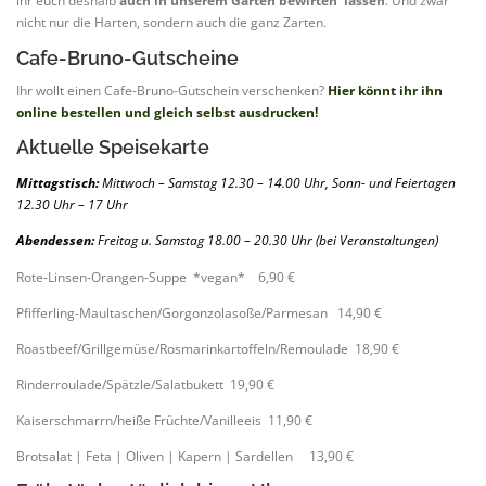
ihr euch deshalb
auch in unserem Garten bewirten lassen
. Und zwar
nicht nur die Harten, sondern auch die ganz Zarten.
Cafe-Bruno-Gutscheine
Ihr wollt einen Cafe-Bruno-Gutschein verschenken?
Hier könnt ihr ihn
online bestellen und gleich selbst ausdrucken!
Aktuelle Speisekarte
Mittagstisch:
Mittwoch – Samstag 12.30 – 14.00 Uhr,
Sonn- und Feiertagen
12.30 Uhr – 17 Uhr
Abendessen:
Freitag u. Samstag 18.00 – 20.30 Uhr (bei Veranstaltungen)
Rote-Linsen-Orangen-Suppe *vegan* 6,90 €
Pfifferling-Maultaschen/Gorgonzolasoße/Parmesan 14,90 €
Roastbeef/Grillgemüse/Rosmarinkartoffeln/Remoulade 18,90 €
Rinderroulade/Spätzle/Salatbukett 19,90 €
Kaiserschmarrn/heiße Früchte/Vanilleeis 11,90 €
Brotsalat | Feta | Oliven | Kapern | Sardellen 13,90 €