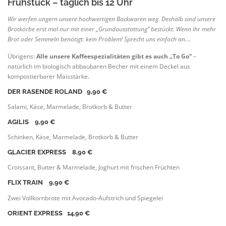
Frühstück – täglich bis 12 Uhr
Wir werfen ungern unsere hochwertigen Backwaren weg. Deshalb sind unsere
Brotkörbe erst mal nur mit einer „Grundausstattung“ bestückt. Wenn ihr mehr
Brot oder Semmeln benötigt: kein Problem! Sprecht uns einfach an….
Übrigens:
Alle unsere Kaffeespezialitäten gibt es auch „To Go“
–
natürlich im biologisch abbaubaren Becher mit einem Deckel aus
kompostierbarer Maisstärke.
DER RASENDE ROLAND
9
,90 €
Salami, Käse, Marmelade, Brotkorb & Butter
AGILIS
9
,90 €
Schinken, Käse, Marmelade, Brotkorb & Butter
GLACIER EXPRESS
8
,90 €
Croissant, Butter & Marmelade, Joghurt mit frischen Früchten
FLIX TRAIN
9
,90 €
Zwei Vollkornbrote mit Avocado-Aufstrich und Spiegelei
ORIENT EXPRESS
14
,90 €