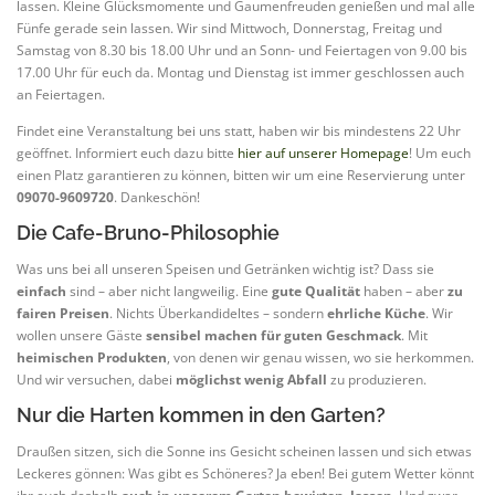
lassen. Kleine Glücksmomente und Gaumenfreuden genießen und mal alle
Fünfe gerade sein lassen. Wir sind Mittwoch, Donnerstag, Freitag und
Samstag von 8.30 bis 18.00 Uhr und an Sonn- und Feiertagen von 9.00 bis
17.00 Uhr für euch da. Montag und Dienstag ist immer geschlossen auch
an Feiertagen.
Findet eine Veranstaltung bei uns statt, haben wir bis mindestens 22 Uhr
geöffnet. Informiert euch dazu bitte
hier auf unserer Homepage
! Um euch
einen Platz garantieren zu können, bitten wir um eine Reservierung unter
09070-9609720
. Dankeschön!
Die Cafe-Bruno-Philosophie
Was uns bei all unseren Speisen und Getränken wichtig ist? Dass sie
einfach
sind – aber nicht langweilig. Eine
gute Qualität
haben – aber
zu
fairen Preisen
. Nichts Überkandideltes – sondern
ehrliche Küche
. Wir
wollen unsere Gäste
sensibel machen für guten Geschmack
. Mit
heimischen Produkten
, von denen wir genau wissen, wo sie herkommen.
Und wir versuchen, dabei
möglichst wenig Abfall
zu produzieren.
Nur die Harten kommen in den Garten?
Draußen sitzen, sich die Sonne ins Gesicht scheinen lassen und sich etwas
Leckeres gönnen: Was gibt es Schöneres? Ja eben! Bei gutem Wetter könnt