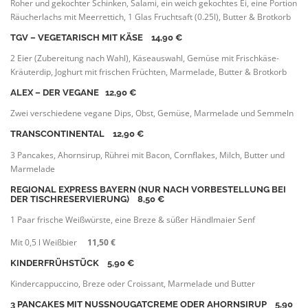
Roher und gekochter Schinken, Salami, ein weich gekochtes Ei, eine Portion
Räucherlachs mit Meerrettich, 1 Glas Fruchtsaft (0.25l), Butter & Brotkorb
TGV – VEGETARISCH MIT KÄSE
14,90 €
2 Eier (Zubereitung nach Wahl), Käseauswahl, Gemüse mit Frischkäse-
Kräuterdip, Joghurt mit frischen Früchten, Marmelade, Butter & Brotkorb
ALEX – DER VEGANE
12,90 €
Zwei verschiedene vegane Dips, Obst, Gemüse, Marmelade und Semmeln
TRANSCONTINENTAL 12,90 €
3 Pancakes, Ahornsirup, Rührei mit Bacon, Cornflakes, Milch, Butter und
Marmelade
REGIONAL EXPRESS BAYERN (NUR NACH VORBESTELLUNG BEI
DER TISCHRESERVIERUNG)
8,
50 €
1 Paar frische Weißwürste, eine Breze & süßer Händlmaier Senf
Mit 0,5 l Weißbier
11,50 €
KINDERFRÜHSTÜCK
5
,90 €
Kindercappuccino, Breze oder Croissant, Marmelade und Butter
3 PANCAKES MIT NUSSNOUGATCREME ODER AHORNSIRUP 5,90