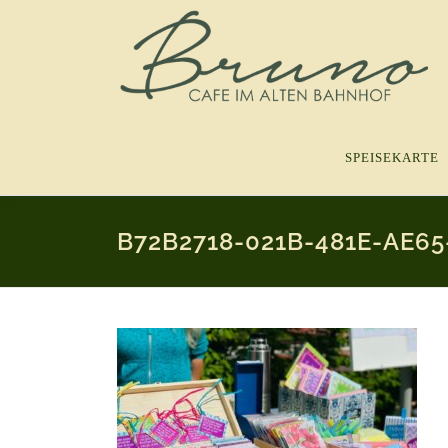
Zum
Inhalt
springen
SPEISEKARTE
B72B2718-021B-481E-AE6