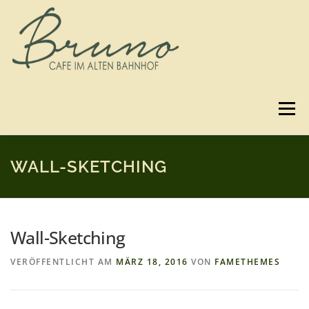
Zum
Inhalt
springen
Menü
SPEISEKARTE
GUTSCHEINE
BILDER
WALL-SKETCHING
3D-RUNDGANG
ANFAHRT
KONTAKT
Wall-Sketching
VERÖFFENTLICHT AM
MÄRZ 18, 2016
VON
FAMETHEMES
IMPRESSUM & DATENSCHUTZ