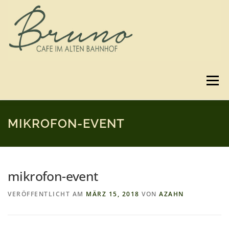
Zum
Inhalt
springen
Menü
SPEISEKARTE
GUTSCHEINE
BILDER
MIKROFON-EVENT
3D-RUNDGANG
ANFAHRT
KONTAKT
mikrofon-event
VERÖFFENTLICHT AM
MÄRZ 15, 2018
VON
AZAHN
IMPRESSUM & DATENSCHUTZ