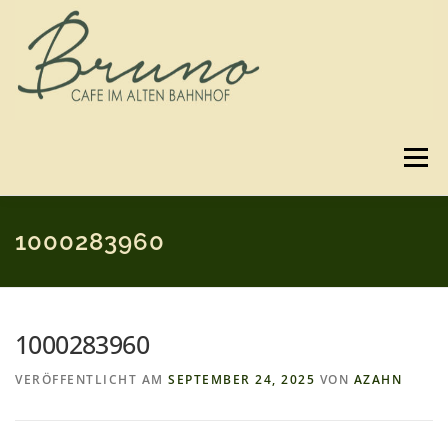
Zum
Inhalt
springen
Menü
SPEISEKARTE
GUTSCHEINE
BILDER
1000283960
3D-RUNDGANG
ANFAHRT
KONTAKT
1000283960
VERÖFFENTLICHT AM
SEPTEMBER 24, 2025
VON
AZAHN
IMPRESSUM & DATENSCHUTZ