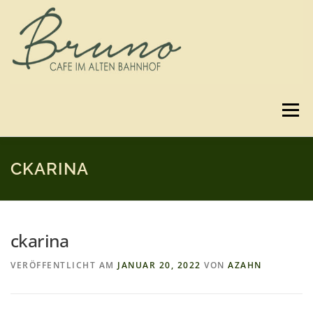
Zum
Inhalt
springen
Menü
SPEISEKARTE
GUTSCHEINE
BILDER
CKARINA
3D-RUNDGANG
ANFAHRT
KONTAKT
ckarina
VERÖFFENTLICHT AM
JANUAR 20, 2022
VON
AZAHN
IMPRESSUM & DATENSCHUTZ