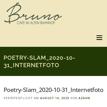
Zum
Inhalt
springen
Menü
SPEISEKARTE
GUTSCHEINE
BILDER
POETRY-SLAM_2020-10-
31_INTERNETFOTO
3D-RUNDGANG
ANFAHRT
KONTAKT
Poetry-Slam_2020-10-31_Internetfoto
IMPRESSUM & DATENSCHUTZ
VERÖFFENTLICHT AM
AUGUST 14, 2020
VON
AZAHN