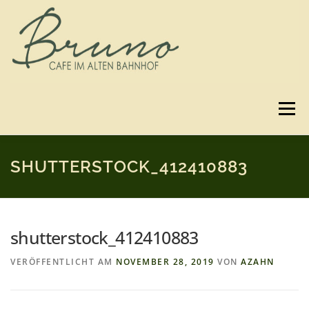
Zum
Inhalt
springen
Menü
SPEISEKARTE
GUTSCHEINE
BILDER
SHUTTERSTOCK_412410883
3D-RUNDGANG
ANFAHRT
KONTAKT
shutterstock_412410883
VERÖFFENTLICHT AM
NOVEMBER 28, 2019
VON
AZAHN
IMPRESSUM & DATENSCHUTZ